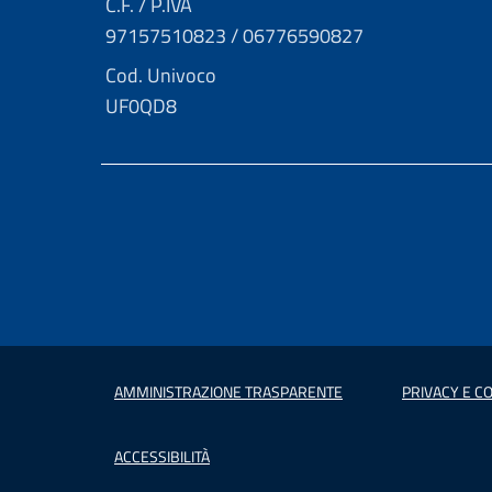
C.F. / P.IVA
97157510823 / 06776590827
Cod. Univoco
UF0QD8
AMMINISTRAZIONE TRASPARENTE
PRIVACY E CO
ACCESSIBILITÀ