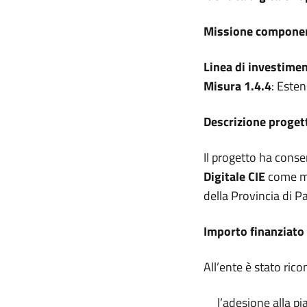
Missione compone
Linea di investime
Misura 1.4.4
: Esten
Descrizione proge
Il progetto ha cons
Digitale CIE
come met
della Provincia di P
Importo finanziato
All’ente è stato ric
l’adesione alla pi