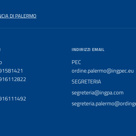
NCIA DI PALERMO
I
INDIRIZZI EMAIL
o
PEC
091581421
ordine.palermo@ingpec.eu
0916112822
SEGRETERIA
segreteria@ingpa.com
0916111492
segreteria.palermo@ordinge