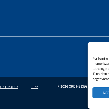
Per fornire 
memorizzare
tecnologie 
ID unici su 
negativamen
© 2026 ORDINE DEGLI INGEGNERI 
OKIE POLICY
URP
ACC