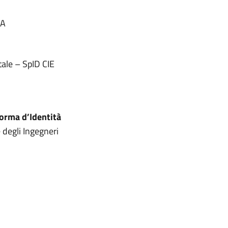
PA
itale – SpID CIE
forma d’Identità
 degli Ingegneri