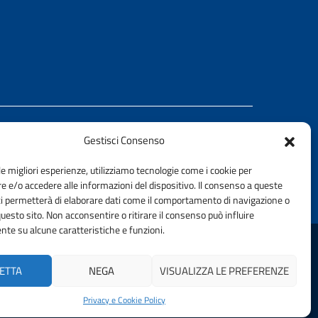
Gestisci Consenso
REALIZZATO CON LA COLLABORAZIONE DI
le migliori esperienze, utilizziamo tecnologie come i cookie per
Ing. Aurelio Buglino
 e/o accedere alle informazioni del dispositivo. Il consenso a queste
ci permetterà di elaborare dati come il comportamento di navigazione o
questo sito. Non acconsentire o ritirare il consenso può influire
te su alcune caratteristiche e funzioni.
DELLA PROVINCIA DI PALERMO | FONDAZIONE CNI
ETTA
NEGA
VISUALIZZA LE PREFERENZE
Privacy e Cookie Policy