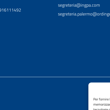
segreteria@ingpa.com
0916111492
segreteria.palermo@ordinge
Per fornire 
memorizzare
tecnologie 