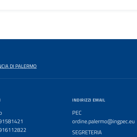
NCIA DI PALERMO
I
INDIRIZZI EMAIL
o
PEC
091581421
ordine.palermo@ingpec.eu
0916112822
SEGRETERIA