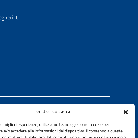
gneri.it
Gestisci Consenso
REALIZZATO CON LA COLLABORAZIONE DI
le migliori esperienze, utilizziamo tecnologie come i cookie per
Ing. Aurelio Buglino
 e/o accedere alle informazioni del dispositivo. Il consenso a queste
ci permetterà di elaborare dati come il comportamento di navigazione o