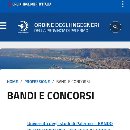
⋮
ORDINE DEGLI INGEGNERI
DELLA PROVINCIA DI PALERMO
ORDINE
SEGRETERIA
HOME
PROFESSIONE
BANDI E CONCORSI
ISCRITTO
BANDI E CONCORSI
PROFESSIONE
AGGIORNAMENTI PROFESSIONALI
Università degli studi di Palermo – BANDO