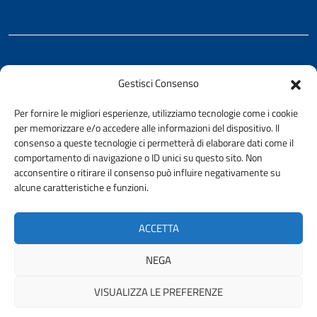
REALIZZATO CON LA COLLABORAZIONE DI
Gestisci Consenso
Ing. Aurelio Buglino
Per fornire le migliori esperienze, utilizziamo tecnologie come i cookie
per memorizzare e/o accedere alle informazioni del dispositivo. Il
consenso a queste tecnologie ci permetterà di elaborare dati come il
comportamento di navigazione o ID unici su questo sito. Non
acconsentire o ritirare il consenso può influire negativamente su
AMMINISTRAZIONE TRASPARENTE
alcune caratteristiche e funzioni.
PRIVACY E COOKIE POLICY
URP
ACCETTA
ACCESSIBILITÀ
NEGA
VISUALIZZA LE PREFERENZE
© 2026 ORDINE DEGLI INGEGNERI DELLA PROVINCIA DI PALERMO |
FONDAZIONE CNI