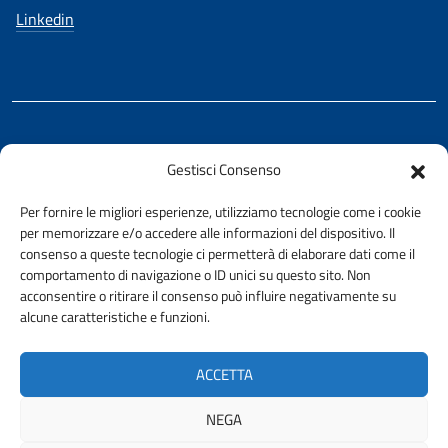
Linkedin
REALIZZATO CON LA COLLABORAZIONE DI
Gestisci Consenso
Ing. Aurelio Buglino
Per fornire le migliori esperienze, utilizziamo tecnologie come i cookie
per memorizzare e/o accedere alle informazioni del dispositivo. Il
consenso a queste tecnologie ci permetterà di elaborare dati come il
comportamento di navigazione o ID unici su questo sito. Non
acconsentire o ritirare il consenso può influire negativamente su
AMMINISTRAZIONE TRASPARENTE
alcune caratteristiche e funzioni.
PRIVACY E COOKIE POLICY
URP
ACCETTA
ACCESSIBILITÀ
NEGA