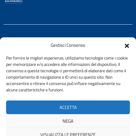
REALIZZATO CON LA COLLABORAZIONE DI
Gestisci Consenso
Ing. Aurelio Buglino
Per fornire le migliori esperienze, utilizziamo tecnologie come i cookie
per memorizzare e/o accedere alle informazioni del dispositivo. Il
consenso a queste tecnologie ci permetterà di elaborare dati come il
comportamento di navigazione o ID unici su questo sito. Non
acconsentire o ritirare il consenso può influire negativamente su
AMMINISTRAZIONE TRASPARENTE
alcune caratteristiche e funzioni.
PRIVACY E COOKIE POLICY
URP
ACCETTA
ACCESSIBILITÀ
NEGA
VISUALIZZA LE PREFERENZE
© 2026 ORDINE DEGLI INGEGNERI DELLA PROVINCIA DI PALERMO |