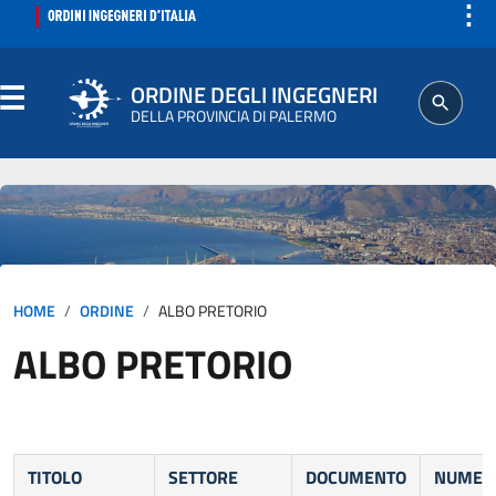
⋮
ORDINE DEGLI INGEGNERI
DELLA PROVINCIA DI PALERMO
ORDINE
SEGRETERIA
HOME
ORDINE
ALBO PRETORIO
ISCRITTO
ALBO PRETORIO
PROFESSIONE
AGGIORNAMENTI PROFESSIONALI
TITOLO
SETTORE
DOCUMENTO
NUMER