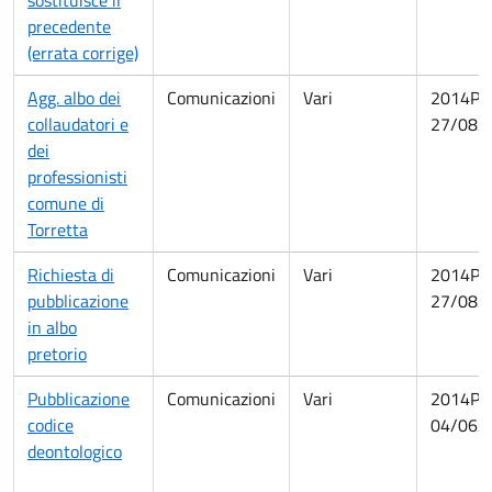
sostituisce il
precedente
(errata corrige)
Agg. albo dei
Comunicazioni
Vari
2014PA
collaudatori e
27/08/
dei
professionisti
comune di
Torretta
Richiesta di
Comunicazioni
Vari
2014PA
pubblicazione
27/08/
in albo
pretorio
Pubblicazione
Comunicazioni
Vari
2014PA
codice
04/06/
deontologico