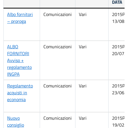
DATA
Albo fornitori
Comunicazioni
Vari
2015PA
– proroga
13/08/
ALBO
Comunicazioni
Vari
2015PA
FORNITORI
20/07/
Avviso +
regolamento
INGPA
Regolamento
Comunicazioni
Vari
2015PA
acquisti in
23/06/
economia
Nuovo
Comunicazioni
Vari
2015PA
consiglio
19/02/