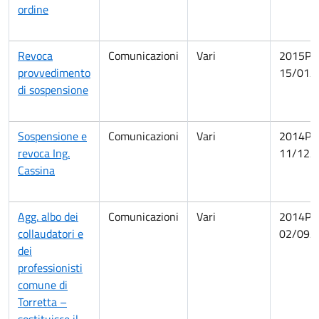
ordine
Revoca
Comunicazioni
Vari
2015PA
provvedimento
15/01/
di sospensione
Sospensione e
Comunicazioni
Vari
2014PA
revoca Ing.
11/12/
Cassina
Agg. albo dei
Comunicazioni
Vari
2014PA
collaudatori e
02/09/
dei
professionisti
comune di
Torretta –