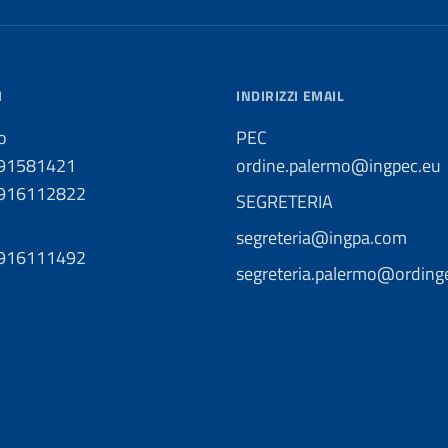
I
INDIRIZZI EMAIL
o
PEC
091581421
ordine.palermo@ingpec.eu
0916112822
SEGRETERIA
segreteria@ingpa.com
0916111492
segreteria.palermo@ordinge