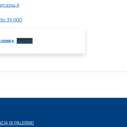
rcassa.it
otto 35 000
35000 €
Download
NCIA DI PALERMO