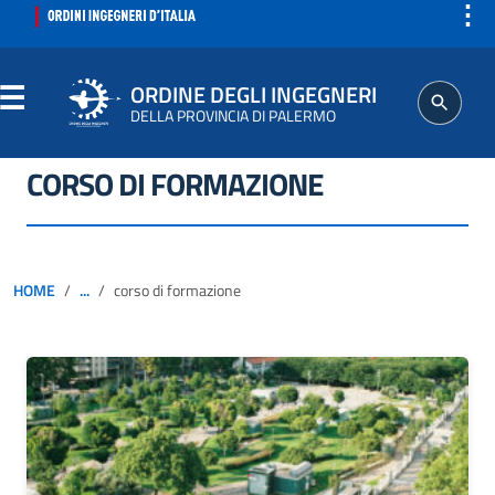
⋮
ORDINE DEGLI INGEGNERI
DELLA PROVINCIA DI PALERMO
CORSO DI FORMAZIONE
ORDINE
SEGRETERIA
HOME
...
corso di formazione
ISCRITTO
PROFESSIONE
AGGIORNAMENTI PROFESSIONALI