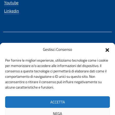
Youtube
Linkedin
REALIZZATO CON LA COLLABORAZIONE DI
Gestisci Consenso
Ing. Aurelio Buglino
Per fornire le migliori esperienze, utilizziamo tecnologie come i cookie
per memorizzare e/o accedere alle informazioni del dispositivo. Il
consenso a queste tecnologie ci permetterà di elaborare dati come il
comportamento di navigazione o ID unici su questo sito. Non
acconsentire o ritirare il consenso può influire negativamente su
AMMINISTRAZIONE TRASPARENTE
alcune caratteristiche e funzioni.
PRIVACY E COOKIE POLICY
URP
ACCETTA
ACCESSIBILITÀ
NEGA