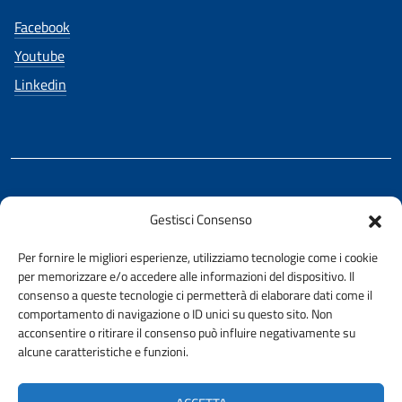
Facebook
Youtube
Linkedin
REALIZZATO CON LA COLLABORAZIONE DI
Gestisci Consenso
Ing. Aurelio Buglino
Per fornire le migliori esperienze, utilizziamo tecnologie come i cookie
per memorizzare e/o accedere alle informazioni del dispositivo. Il
consenso a queste tecnologie ci permetterà di elaborare dati come il
comportamento di navigazione o ID unici su questo sito. Non
acconsentire o ritirare il consenso può influire negativamente su
AMMINISTRAZIONE TRASPARENTE
alcune caratteristiche e funzioni.
PRIVACY E COOKIE POLICY
URP