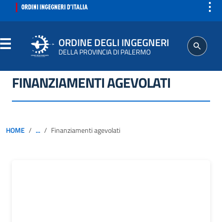
⋮
ORDINE DEGLI INGEGNERI
DELLA PROVINCIA DI PALERMO
FINANZIAMENTI AGEVOLATI
ORDINE
SEGRETERIA
HOME
...
Finanziamenti agevolati
ISCRITTO
PROFESSIONE
AGGIORNAMENTI PROFESSIONALI