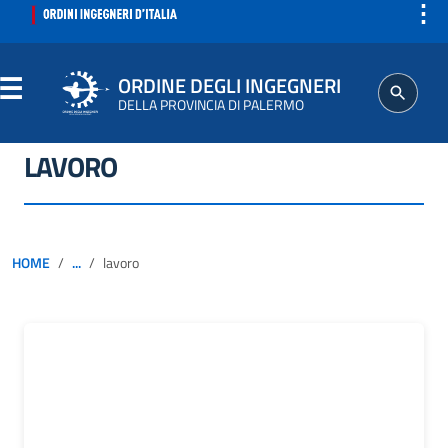
⋮
ORDINE DEGLI INGEGNERI
DELLA PROVINCIA DI PALERMO
LAVORO
ORDINE
SEGRETERIA
HOME
...
lavoro
ISCRITTO
PROFESSIONE
AGGIORNAMENTI PROFESSIONALI