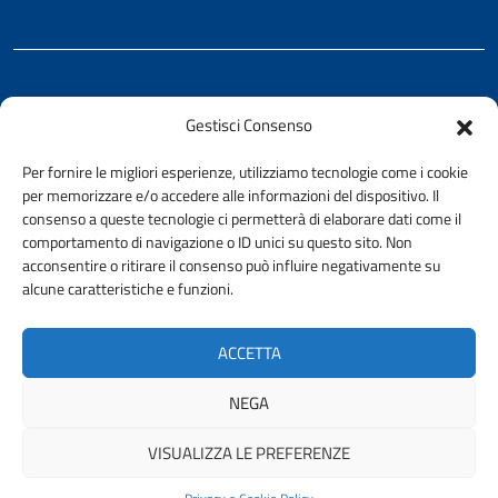
REALIZZATO CON LA COLLABORAZIONE DI
Gestisci Consenso
Ing. Aurelio Buglino
Per fornire le migliori esperienze, utilizziamo tecnologie come i cookie
per memorizzare e/o accedere alle informazioni del dispositivo. Il
consenso a queste tecnologie ci permetterà di elaborare dati come il
comportamento di navigazione o ID unici su questo sito. Non
acconsentire o ritirare il consenso può influire negativamente su
AMMINISTRAZIONE TRASPARENTE
alcune caratteristiche e funzioni.
PRIVACY E COOKIE POLICY
URP
ACCETTA
ACCESSIBILITÀ
NEGA
VISUALIZZA LE PREFERENZE
© 2026 ORDINE DEGLI INGEGNERI DELLA PROVINCIA DI PALERMO |
FONDAZIONE CNI