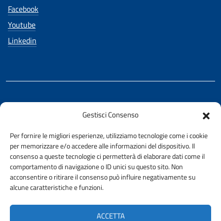
Facebook
Youtube
Linkedin
REALIZZATO CON LA COLLABORAZIONE DI
Gestisci Consenso
Ing. Aurelio Buglino
Per fornire le migliori esperienze, utilizziamo tecnologie come i cookie
per memorizzare e/o accedere alle informazioni del dispositivo. Il
consenso a queste tecnologie ci permetterà di elaborare dati come il
comportamento di navigazione o ID unici su questo sito. Non
acconsentire o ritirare il consenso può influire negativamente su
AMMINISTRAZIONE TRASPARENTE
alcune caratteristiche e funzioni.
PRIVACY E COOKIE POLICY
URP
ACCETTA