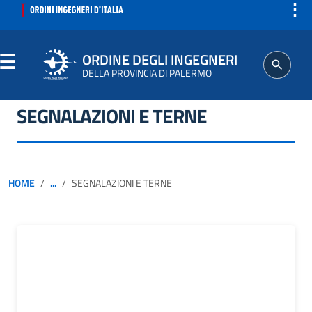
⋮
ORDINE DEGLI INGEGNERI
DELLA PROVINCIA DI PALERMO
SEGNALAZIONI E TERNE
ORDINE
SEGRETERIA
HOME
...
SEGNALAZIONI E TERNE
ISCRITTO
PROFESSIONE
AGGIORNAMENTI PROFESSIONALI