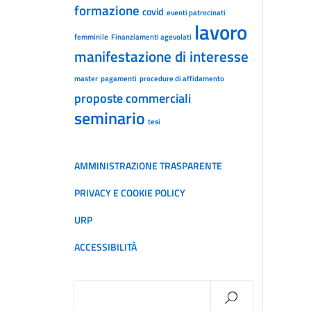
formazione
covid
eventi patrocinati
lavoro
femminile
Finanziamenti agevolati
manifestazione di interesse
master
pagamenti
procedure di affidamento
proposte commerciali
seminario
tesi
AMMINISTRAZIONE TRASPARENTE
PRIVACY E COOKIE POLICY
URP
ACCESSIBILITÀ
Ricerca
per: