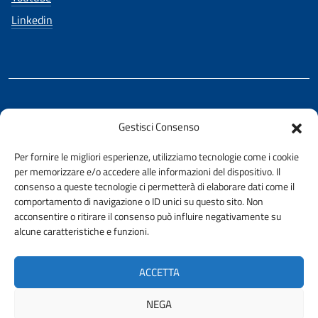
Linkedin
REALIZZATO CON LA COLLABORAZIONE DI
Gestisci Consenso
Ing. Aurelio Buglino
Per fornire le migliori esperienze, utilizziamo tecnologie come i cookie
per memorizzare e/o accedere alle informazioni del dispositivo. Il
consenso a queste tecnologie ci permetterà di elaborare dati come il
comportamento di navigazione o ID unici su questo sito. Non
acconsentire o ritirare il consenso può influire negativamente su
AMMINISTRAZIONE TRASPARENTE
alcune caratteristiche e funzioni.
PRIVACY E COOKIE POLICY
URP
ACCETTA
ACCESSIBILITÀ
NEGA