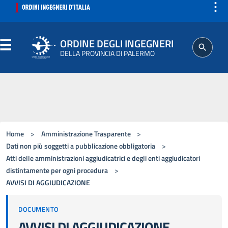
⋮
ORDINE DEGLI INGEGNERI
DELLA PROVINCIA DI PALERMO
ORDINE
SEGRETERIA
Home
>
Amministrazione Trasparente
>
ISCRITTO
Dati non più soggetti a pubblicazione obbligatoria
>
Atti delle amministrazioni aggiudicatrici e degli enti aggiudicatori
distintamente per ogni procedura
>
PROFESSIONE
AVVISI DI AGGIUDICAZIONE
AGGIORNAMENTI PROFESSIONALI
DOCUMENTO
AVVISI DI AGGIUDICAZIONE