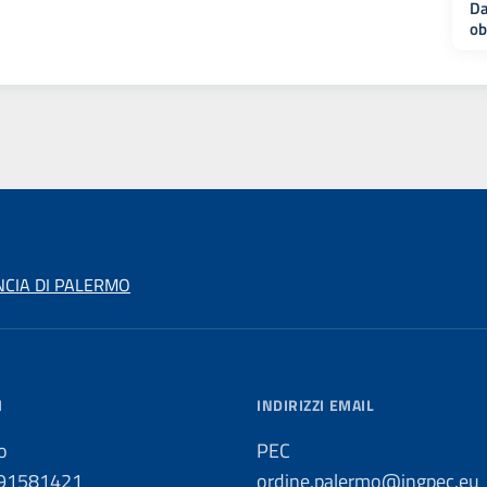
Da
ob
NCIA DI PALERMO
I
INDIRIZZI EMAIL
o
PEC
091581421
ordine.palermo@ingpec.eu