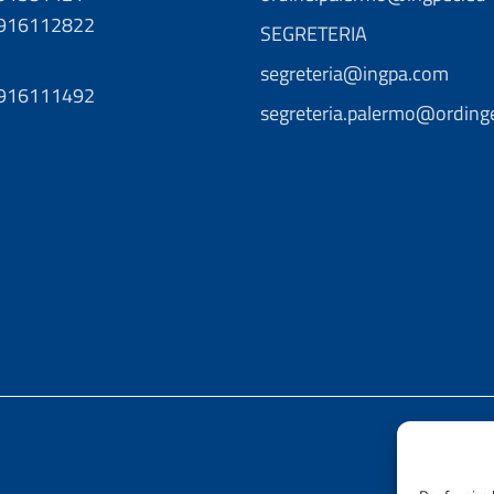
0916112822
SEGRETERIA
segreteria@ingpa.com
0916111492
segreteria.palermo@ordinge