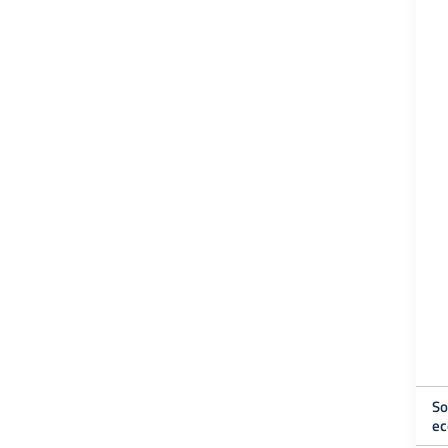
So
ec