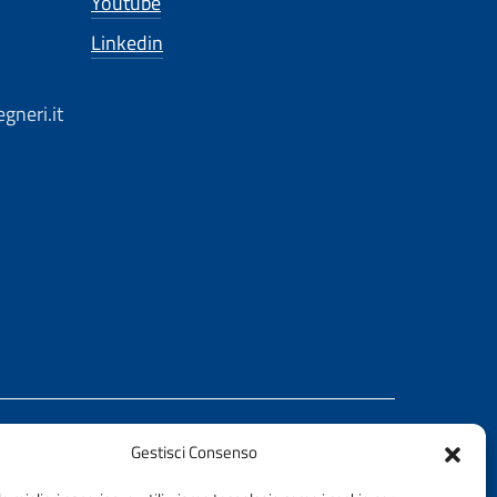
Youtube
Linkedin
gneri.it
Gestisci Consenso
REALIZZATO CON LA COLLABORAZIONE DI