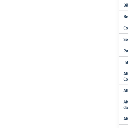
Bi
Be
Co
Se
Pa
In
Al
Co
Al
Al
da
Al