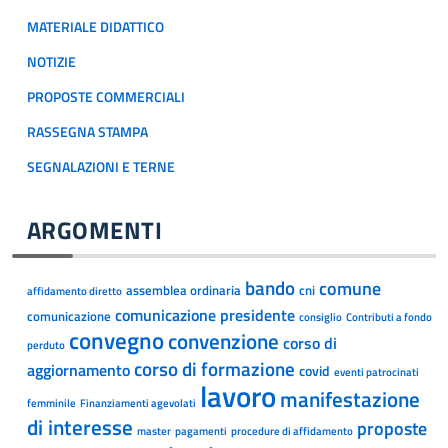
MATERIALE DIDATTICO
NOTIZIE
PROPOSTE COMMERCIALI
RASSEGNA STAMPA
SEGNALAZIONI E TERNE
ARGOMENTI
bando
comune
assemblea ordinaria
cni
affidamento diretto
comunicazione presidente
comunicazione
consiglio
Contributi a fondo
convegno
convenzione
corso di
perduto
corso di formazione
aggiornamento
covid
eventi patrocinati
lavoro
manifestazione
femminile
Finanziamenti agevolati
di interesse
proposte
master
pagamenti
procedure di affidamento