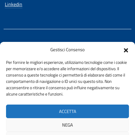
Linkedin
REALIZZATO CON LA COLLABORAZIONE DI
Gestisci Consenso
Ing. Aurelio Buglino
Per fornire le migliori esperienze, utilizziamo tecnologie come i cookie
per memorizzare e/o accedere alle informazioni del dispositivo. Il
consenso a queste tecnologie ci permetterà di elaborare dati come il
comportamento di navigazione o ID unici su questo sito. Non
acconsentire o ritirare il consenso può influire negativamente su
AMMINISTRAZIONE TRASPARENTE
alcune caratteristiche e funzioni.
PRIVACY E COOKIE POLICY
URP
ACCETTA
ACCESSIBILITÀ
NEGA