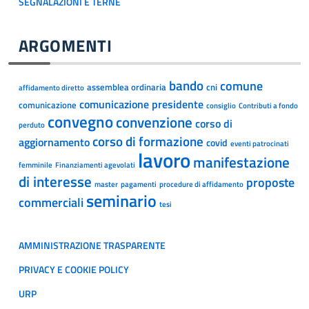
SEGNALAZIONI E TERNE
ARGOMENTI
bando
comune
assemblea ordinaria
cni
affidamento diretto
comunicazione presidente
comunicazione
consiglio
Contributi a fondo
convegno
convenzione
corso di
perduto
corso di formazione
aggiornamento
covid
eventi patrocinati
lavoro
manifestazione
femminile
Finanziamenti agevolati
di interesse
proposte
master
pagamenti
procedure di affidamento
seminario
commerciali
tesi
AMMINISTRAZIONE TRASPARENTE
PRIVACY E COOKIE POLICY
URP