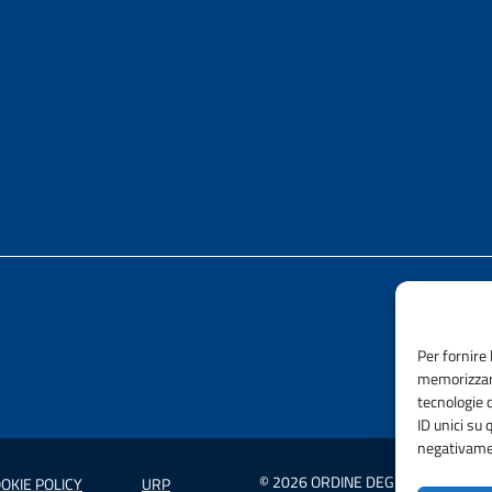
Per fornire 
memorizzare
tecnologie 
ID unici su 
negativamen
© 2026 ORDINE DEGLI INGEGNERI 
OKIE POLICY
URP