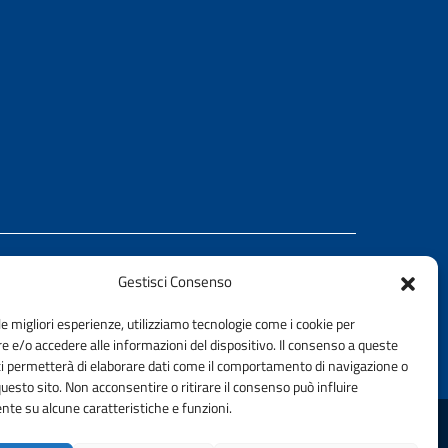
Gestisci Consenso
REALIZZATO CON LA COLLABORAZIONE DI
le migliori esperienze, utilizziamo tecnologie come i cookie per
Ing. Aurelio Buglino
 e/o accedere alle informazioni del dispositivo. Il consenso a queste
ci permetterà di elaborare dati come il comportamento di navigazione o
questo sito. Non acconsentire o ritirare il consenso può influire
te su alcune caratteristiche e funzioni.
DELLA PROVINCIA DI PALERMO | FONDAZIONE CNI