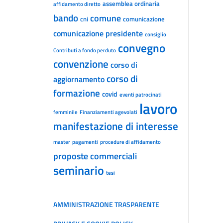
assemblea ordinaria
affidamento diretto
bando
comune
cni
comunicazione
comunicazione presidente
consiglio
convegno
Contributi a fondo perduto
convenzione
corso di
corso di
aggiornamento
formazione
covid
eventi patrocinati
lavoro
femminile
Finanziamenti agevolati
manifestazione di interesse
master
pagamenti
procedure di affidamento
proposte commerciali
seminario
tesi
AMMINISTRAZIONE TRASPARENTE