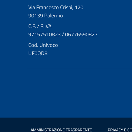
Via Francesco Crispi, 120
90139 Palermo
C.F. / P.IVA
97157510823 / 06776590827
Cod. Univoco
UF0QD8
AMMINISTRAZIONE TRASPARENTE
PRIVACY E CO