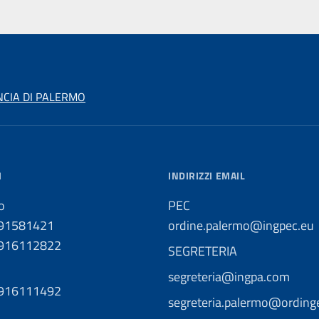
NCIA DI PALERMO
I
INDIRIZZI EMAIL
o
PEC
091581421
ordine.palermo@ingpec.eu
0916112822
SEGRETERIA
segreteria@ingpa.com
0916111492
segreteria.palermo@ordinge