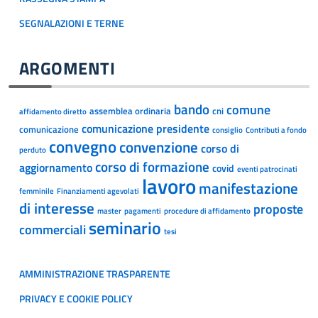
SEGNALAZIONI E TERNE
ARGOMENTI
bando
comune
assemblea ordinaria
cni
affidamento diretto
comunicazione presidente
comunicazione
consiglio
Contributi a fondo
convegno
convenzione
corso di
perduto
corso di formazione
aggiornamento
covid
eventi patrocinati
lavoro
manifestazione
femminile
Finanziamenti agevolati
di interesse
proposte
master
pagamenti
procedure di affidamento
seminario
commerciali
tesi
AMMINISTRAZIONE TRASPARENTE
PRIVACY E COOKIE POLICY