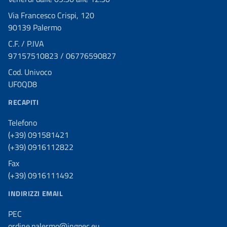
Via Francesco Crispi, 120
90139 Palermo
C.F. / P.IVA
97157510823 / 06776590827
Cod. Univoco
UF0QD8
RECAPITI
Telefono
(+39) 091581421
(+39) 0916112822
Fax
(+39) 0916111492
INDIRIZZI EMAIL
PEC
ordine.palermo@ingpec.eu