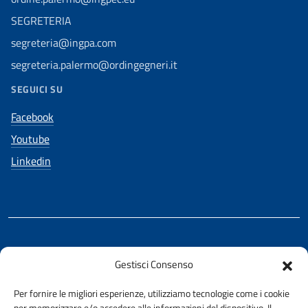
SEGRETERIA
segreteria@ingpa.com
segreteria.palermo@ordingegneri.it
SEGUICI SU
Facebook
Youtube
Linkedin
REALIZZATO CON LA COLLABORAZIONE DI
Gestisci Consenso
Ing. Aurelio Buglino
Per fornire le migliori esperienze, utilizziamo tecnologie come i cookie
per memorizzare e/o accedere alle informazioni del dispositivo. Il