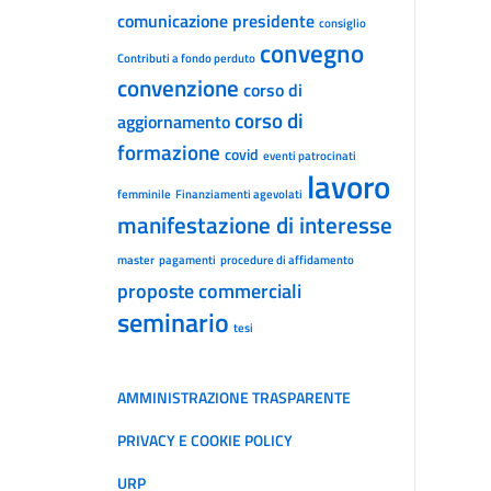
comunicazione presidente
consiglio
convegno
Contributi a fondo perduto
convenzione
corso di
corso di
aggiornamento
formazione
covid
eventi patrocinati
lavoro
femminile
Finanziamenti agevolati
manifestazione di interesse
master
pagamenti
procedure di affidamento
proposte commerciali
seminario
tesi
AMMINISTRAZIONE TRASPARENTE
PRIVACY E COOKIE POLICY
URP