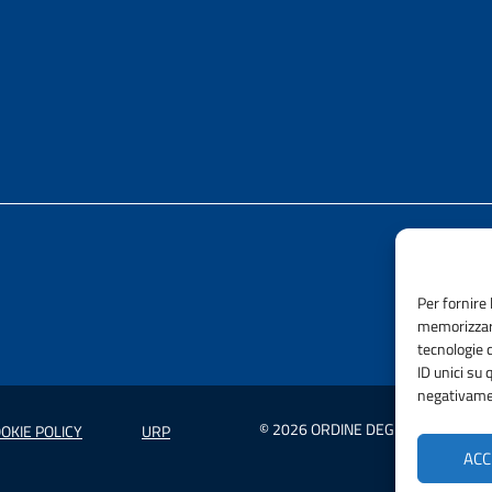
Per fornire 
memorizzare
tecnologie 
ID unici su 
negativamen
© 2026 ORDINE DEGLI INGEGNERI 
OKIE POLICY
URP
ACC