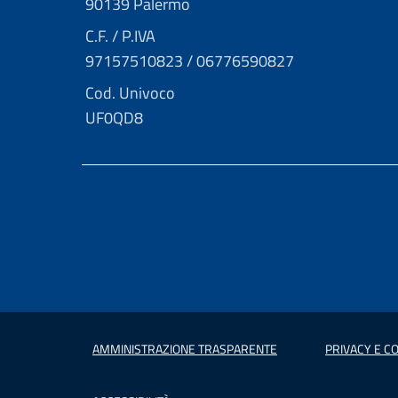
90139 Palermo
C.F. / P.IVA
97157510823 / 06776590827
Cod. Univoco
UF0QD8
AMMINISTRAZIONE TRASPARENTE
PRIVACY E CO