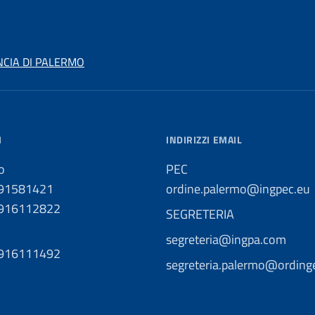
NCIA DI PALERMO
I
INDIRIZZI EMAIL
o
PEC
091581421
ordine.palermo@ingpec.eu
0916112822
SEGRETERIA
segreteria@ingpa.com
0916111492
segreteria.palermo@ordinge