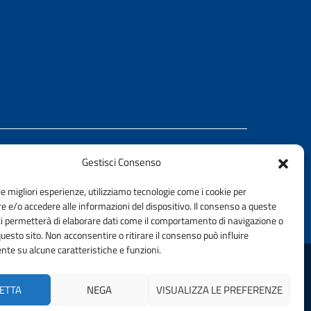
Gestisci Consenso
REALIZZATO CON LA COLLABORAZIONE DI
le migliori esperienze, utilizziamo tecnologie come i cookie per
Ing. Aurelio Buglino
 e/o accedere alle informazioni del dispositivo. Il consenso a queste
ci permetterà di elaborare dati come il comportamento di navigazione o
questo sito. Non acconsentire o ritirare il consenso può influire
te su alcune caratteristiche e funzioni.
DELLA PROVINCIA DI PALERMO | FONDAZIONE CNI
ETTA
NEGA
VISUALIZZA LE PREFERENZE