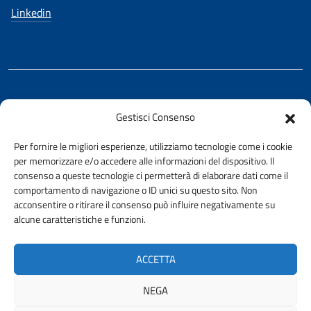
Linkedin
REALIZZATO CON LA COLLABORAZIONE DI
Gestisci Consenso
Ing. Aurelio Buglino
Per fornire le migliori esperienze, utilizziamo tecnologie come i cookie
per memorizzare e/o accedere alle informazioni del dispositivo. Il
consenso a queste tecnologie ci permetterà di elaborare dati come il
comportamento di navigazione o ID unici su questo sito. Non
acconsentire o ritirare il consenso può influire negativamente su
AMMINISTRAZIONE TRASPARENTE
alcune caratteristiche e funzioni.
PRIVACY E COOKIE POLICY
URP
ACCETTA
ACCESSIBILITÀ
NEGA