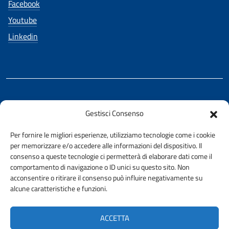
Facebook
Youtube
Linkedin
REALIZZATO CON LA COLLABORAZIONE DI
Gestisci Consenso
Ing. Aurelio Buglino
Per fornire le migliori esperienze, utilizziamo tecnologie come i cookie
per memorizzare e/o accedere alle informazioni del dispositivo. Il
consenso a queste tecnologie ci permetterà di elaborare dati come il
comportamento di navigazione o ID unici su questo sito. Non
acconsentire o ritirare il consenso può influire negativamente su
AMMINISTRAZIONE TRASPARENTE
alcune caratteristiche e funzioni.
PRIVACY E COOKIE POLICY
URP
ACCETTA