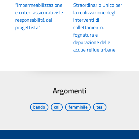
“Impermeabilizzazione
Straordinario Unico per
e criteri assicurativi: le
la realizzazione degli
responsabilità del
interventi di
progettista”
collettamento,
fognatura e
depurazione delle
acque reflue urbane
Argomenti
bando
cni
femminile
tesi