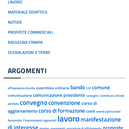
LAVORO
MATERIALE DIDATTICO
NOTIZIE
PROPOSTE COMMERCIALI
RASSEGNA STAMPA
SEGNALAZIONI E TERNE
ARGOMENTI
bando
comune
assemblea ordinaria
cni
affidamento diretto
comunicazione presidente
comunicazione
consiglio
Contributi a fondo
convegno
convenzione
corso di
perduto
corso di formazione
aggiornamento
covid
eventi patrocinati
lavoro
manifestazione
femminile
Finanziamenti agevolati
di interesse
proposte
master
pagamenti
procedure di affidamento