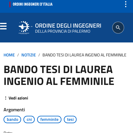
⋮
ORDINE DEGLI INGEGNERI
DELLA PROVINCIA DI PALERMO
ORDINE
HOME
NOTIZIE
BANDO TESI DI LAUREA INGENIO AL FEMMINILE
BANDO TESI DI LAUREA
SEGRETERIA
INGENIO AL FEMMINILE
ISCRITTO
⋮ Vedi azioni
PROFESSIONE
Argomenti
AGGIORNAMENTI PROFESSIONALI
bando
cni
femminile
tesi
Data: