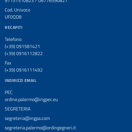
97157510823 / 06776590827
Cod. Univoco
UF0QD8
RECAPITI
Telefono
(+39) 091581421
(+39) 0916112822
Fax
(+39) 0916111492
INDIRIZZI EMAIL
PEC
ordine.palermo@ingpec.eu
SEGRETERIA
segreteria@ingpa.com
segreteria.palermo@ordingegneri.it