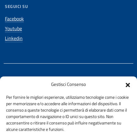
SEGUICI SU
Facebook
Youtube
Linkedin
REALIZZATO CON LA COLLABORAZIONE DI
Gestisci Consenso
Ing. Aurelio Buglino
Per fornire le migliori esperienze, utilizziamo tecnologie come i cookie
per memorizzare e/o accedere alle informazioni del dispositivo. Il
consenso a queste tecnologie ci permetterà di elaborare dati come il
comportamento di navigazione o ID unici su questo sito. Non
acconsentire o ritirare il consenso può influire negativamente su
AMMINISTRAZIONE TRASPARENTE
alcune caratteristiche e funzioni.